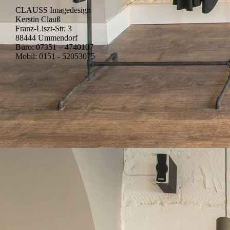
CLAUSS Imagedesign
Kerstin Clauß
Franz-Liszt-Str. 3
88444 Ummendorf
Büro: 07351 – 4740107
Mobil: 0151 - 52053075