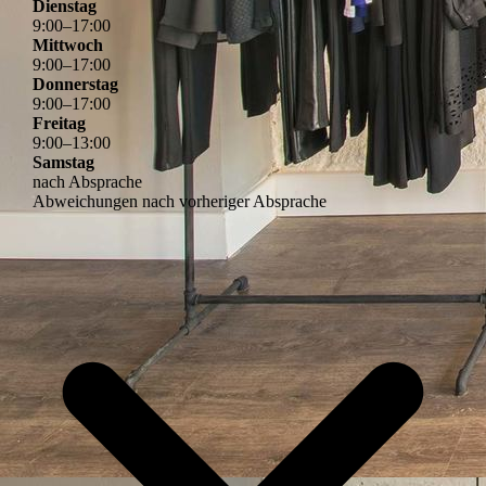
Dienstag
9
:
00
–
17
:
00
Mittwoch
9
:
00
–
17
:
00
Donnerstag
9
:
00
–
17
:
00
Freitag
9
:
00
–
13
:
00
Samstag
nach Absprache
Abweichungen nach vorheriger Absprache